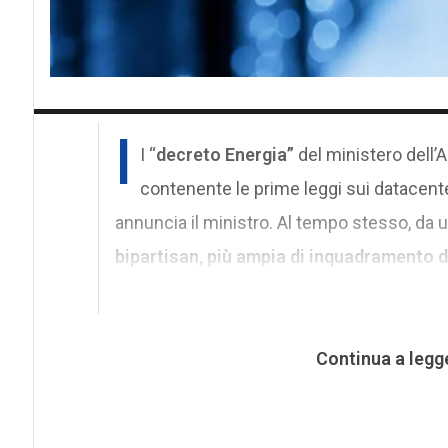
I
I “
decreto Energia”
del ministero dell’
contenente le prime leggi sui datacente
annuncia il ministro. Al tempo stesso, da 
bipartisan, più ampia di inquadramento d
Continua a legg