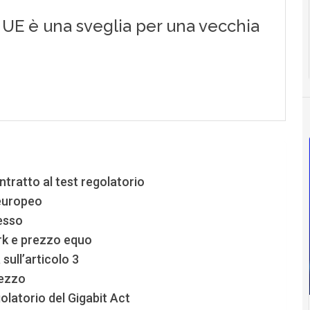
ontratto al test regolatorio
 europeo
cesso
k e prezzo equo
sull’articolo 3
rezzo
olatorio del Gigabit Act