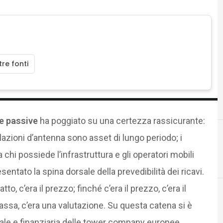
re fonti
re passive
ha poggiato su una certezza rassicurante:
stallazioni d’antenna sono asset di lungo periodo; i
a chi possiede l’infrastruttura e gli operatori mobili
sentato la spina dorsale della prevedibilità dei ricavi.
to, c’era il prezzo; finché c’era il prezzo, c’era il
 cassa, c’era una valutazione. Su questa catena si è
riale e finanziaria delle tower company europee.