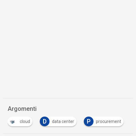
Argomenti
D
P
cloud
data center
procurement