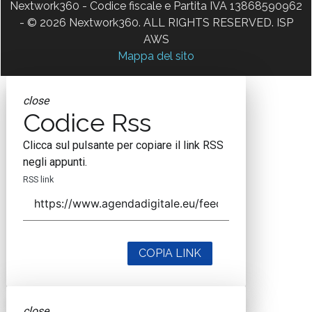
Nextwork360 - Codice fiscale e Partita IVA 13868590962
- © 2026 Nextwork360. ALL RIGHTS RESERVED. ISP
AWS
Mappa del sito
close
Codice Rss
Clicca sul pulsante per copiare il link RSS
negli appunti.
RSS link
COPIA LINK
close