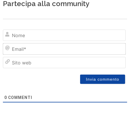
Partecipa alla community
N
Em
Si
w
0
COMMENTI