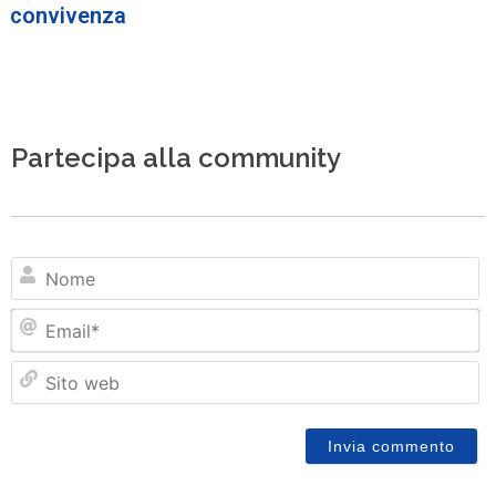
convivenza
Partecipa alla community
N
Em
Si
w