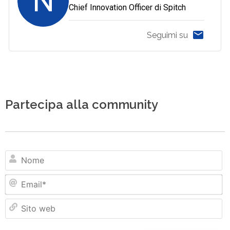
N
Chief Innovation Officer di Spitch
Seguimi su
Partecipa alla community
N
Em
Si
w