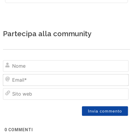
Partecipa alla community
N
Em
Si
w
0
COMMENTI