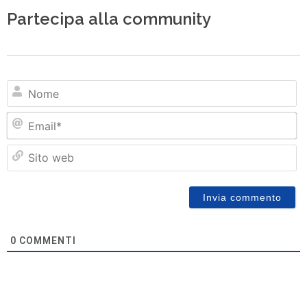
Partecipa alla community
N
Em
Si
w
0
COMMENTI