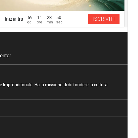
59
11
28
49
Inizia tra
ISCRIVITI
enter
ne Imprenditoriale. Ha la missione di diffondere la cultura