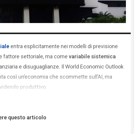
ciale
entra esplicitamente nei modelli di previsione
fattore settoriale, ma come
variabile sistemica
inanziaria e disuguaglianze. Il World Economic Outlook
nta così un’economia che scommette sull’AI, ma
videndo produttivo
.
ere questo articolo