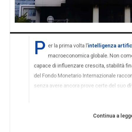
P
er la prima volta l’
intelligenza artifi
macroeconomica globale. Non come 
capace di influenzare crescita, stabilità f
del Fondo Monetario Internazionale racco
senza avere ancora prove certe del suo
di
Continua a legg