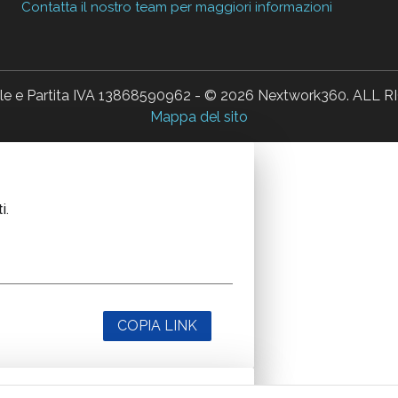
Contatta il nostro team per maggiori informazioni
ale e Partita IVA 13868590962 - © 2026 Nextwork360. AL
Mappa del sito
i.
COPIA LINK