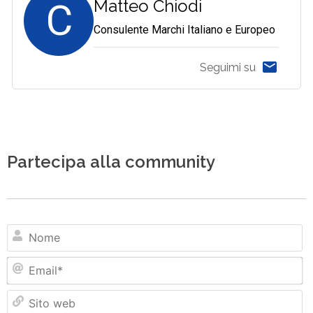
C
Matteo Chiodi
Consulente Marchi Italiano e Europeo
Seguimi su
Partecipa alla community
N
Em
Si
w