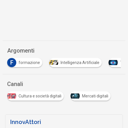
Argomenti
F
formazione
Intelligenza Artificiale
Tutt
Canali
Cultura e società digitali
Mercati digitali
InnovAttori