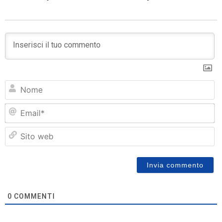
N
Em
Si
w
0
COMMENTI