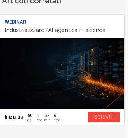
Articoli correlati
WEBINAR
Industrializzare l'AI agentica in azienda
60
0
57
5
Inizia tra
ISCRIVITI