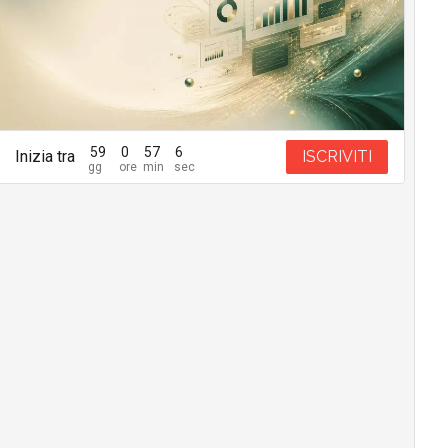
59
0
57
5
Inizia tra
ISCRIVITI