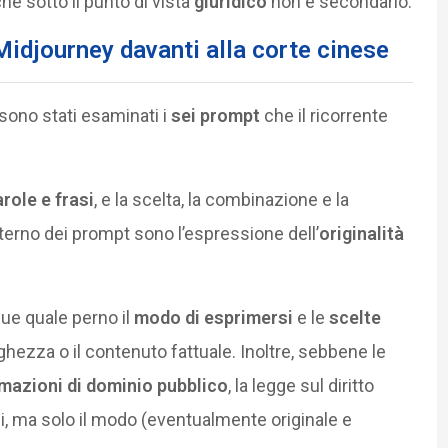
he sotto il punto di vista
giuridico
non è secondario.
 Midjourney davanti alla corte cinese
sono stati esaminati i
sei prompt
che il ricorrente
role e frasi
, e la scelta, la combinazione e la
interno dei prompt sono l’espressione dell’
originalità
ue quale perno il
modo di esprimersi
e le
scelte
ghezza o il contenuto fattuale. Inoltre, sebbene le
mazioni di dominio pubblico
, la legge sul diritto
, ma solo il modo (eventualmente originale e