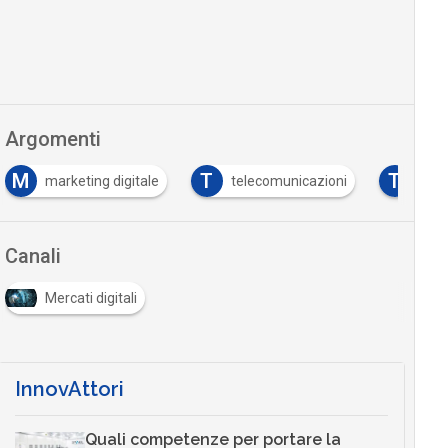
Argomenti
M
T
T
marketing digitale
telecomunicazioni
tele
Canali
Mercati digitali
InnovAttori
Quali competenze per portare la