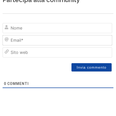
N
Em
Si
w
0
COMMENTI