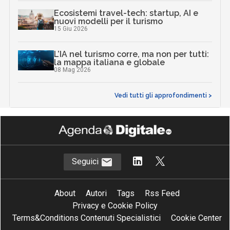
Ecosistemi travel-tech: startup, AI e
nuovi modelli per il turismo
15 Giu 2026
L’IA nel turismo corre, ma non per tutti:
la mappa italiana e globale
08 Mag 2026
Vedi tutti gli approfondimenti >
Seguici
About
Autori
Tags
Rss Feed
Privacy e Cookie Policy
Terms&Conditions Contenuti Specialistici
Cookie Center