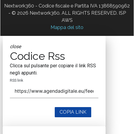
Nextwork360 - Codice fiscale e Partita IVA 13868590962
- © 2026 Nextwork360. ALL RIGHTS RESERVED. ISP
AWS
Mappa del sito
close
Codice Rss
Clicca sul pulsante per copiare il link RSS
negli appunti.
RSS link
COPIA LINK