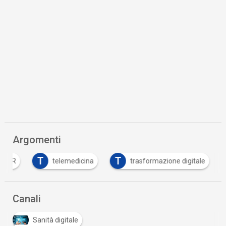
Argomenti
T
T
PNRR
telemedicina
trasformazione digitale
Canali
Sanità digitale