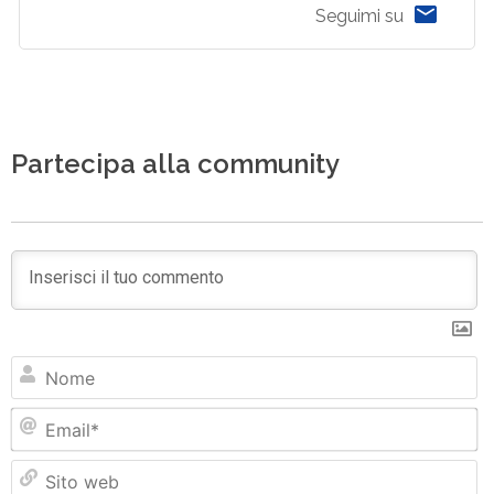
Seguimi su
Partecipa alla community
N
Em
Si
w