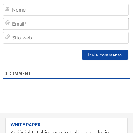
N
Em
Si
w
0
COMMENTI
WHITE PAPER
Artificial Intelligence in Italia: tra adozione