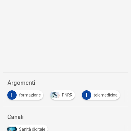
Argomenti
F
T
formazione
PNRR
telemedicina
Canali
Sanità digitale