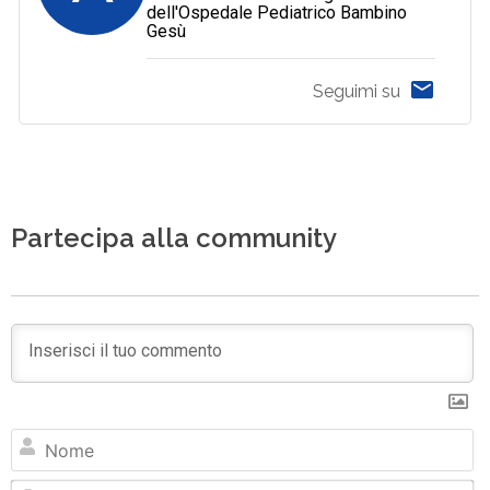
dell'Ospedale Pediatrico Bambino
Gesù
Seguimi su
Partecipa alla community
N
Em