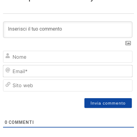
N
Em
Si
w
0
COMMENTI