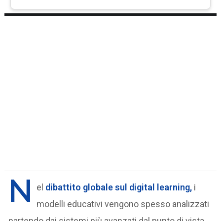
N
el
dibattito globale sul
digital learning
,
i
modelli educativi vengono spesso analizzati
partendo dai sistemi più avanzati dal punto di vista