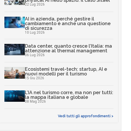
physical AI nello spazio: il caso Sitael
22 Lug 2026
AI in azienda, perché gestire il
cambiamento è anche una questione
di sicurezza
10 Lug 2026
Data center, quanto cresce l’Italia: ma
attenzione al thermal management
06 Lug 2026
Ecosistemi travel-tech: startup, AI e
nuovi modelli per il turismo
15 Giu 2026
L’IA nel turismo corre, ma non per tutti:
la mappa italiana e globale
08 Mag 2026
Vedi tutti gli approfondimenti >