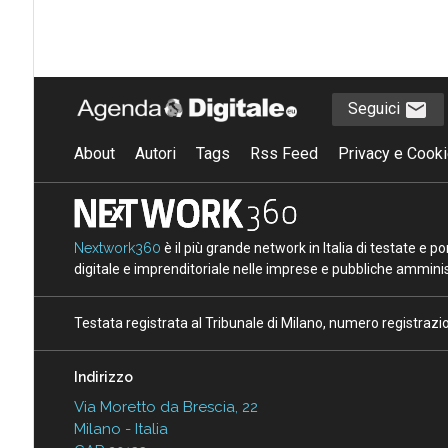
Seguici
About
Autori
Tags
Rss Feed
Privacy e Cooki
Nextwork360
è il più grande network in Italia di testate e 
digitale e imprenditoriale nelle imprese e pubbliche amminist
Testata registrata al Tribunale di Milano, numero registraz
Indirizzo
Via Moretto da Brescia, 22
Milano - Italia