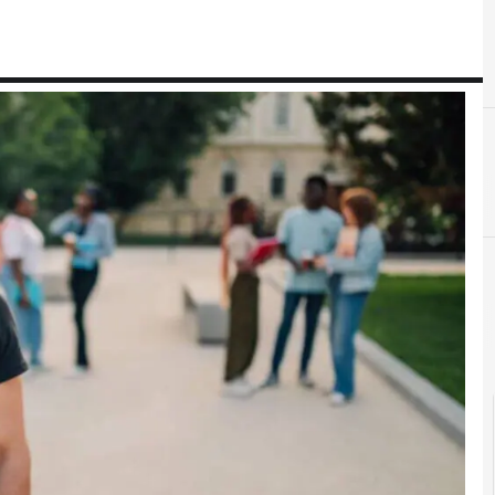
B
big data