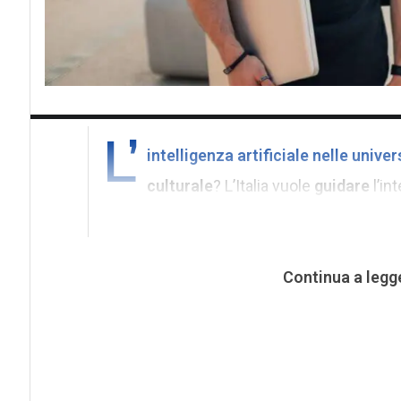
L’
intelligenza artificiale nelle univer
culturale
? L’Italia vuole
guidare
l’int
Continua a legg