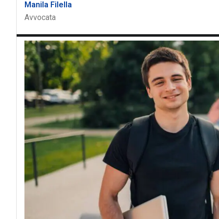
Manila Filella
Avvocata