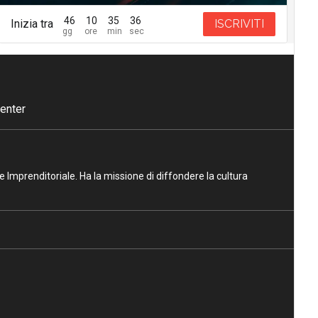
46
10
35
35
Inizia tra
ISCRIVITI
enter
ne Imprenditoriale. Ha la missione di diffondere la cultura