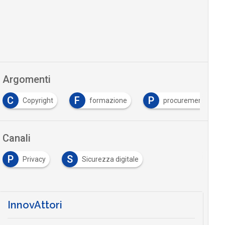
Argomenti
C
F
P
Copyright
formazione
procurement
Canali
P
S
Privacy
Sicurezza digitale
InnovAttori