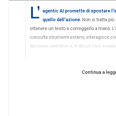
L’
agentic AI
promette di spostare l’in
quello dell’azione
. Non si tratta pi
ottenere un testo e correggerlo a mano. L’
consulta strumenti esterni, interagisce c
decisioni operative e, in alcuni casi, esegu
Continua a legg