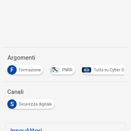
Argomenti
F
formazione
PNRR
Tutto su Cyber Secur
Canali
S
Sicurezza digitale
InnovAttori