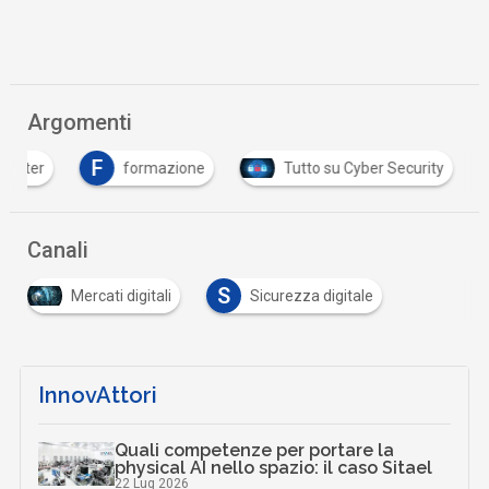
Argomenti
F
 center
formazione
Tutto su Cyber Security
Canali
S
Mercati digitali
Sicurezza digitale
InnovAttori
Quali competenze per portare la
physical AI nello spazio: il caso Sitael
22 Lug 2026