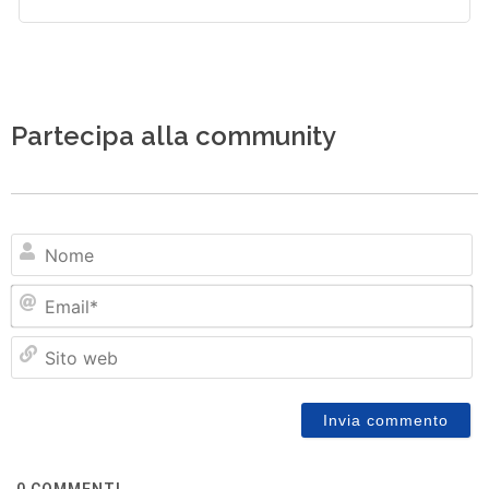
Partecipa alla community
N
Em
Si
w