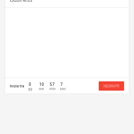
0
10
57
7
Inizia tra
ISCRIVITI