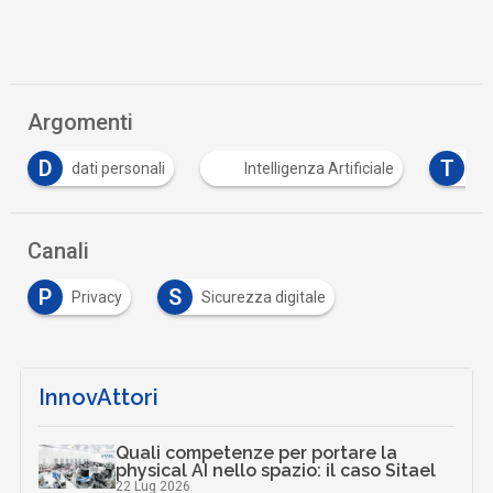
Argomenti
T
Intelligenza Artificiale
TikTok
Tutto su 
Canali
P
S
Privacy
Sicurezza digitale
InnovAttori
Quali competenze per portare la
physical AI nello spazio: il caso Sitael
22 Lug 2026