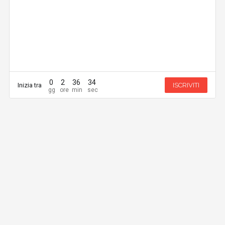
0
2
36
34
Inizia tra
ISCRIVITI