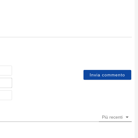
Nome
Email*
Sito
web
Più recenti