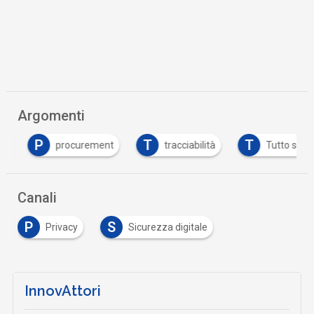
Argomenti
P
T
T
procurement
tracciabilità
Tutto su GD
Canali
P
S
Privacy
Sicurezza digitale
InnovAttori