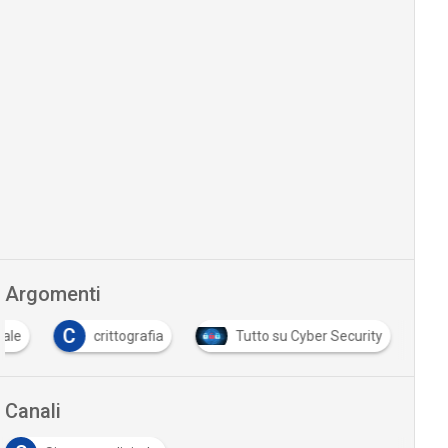
Argomenti
C
tale
crittografia
Tutto su Cyber Security
Canali