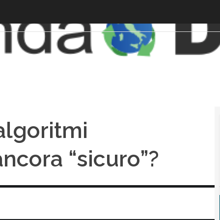
algoritmi
 ancora “sicuro”?