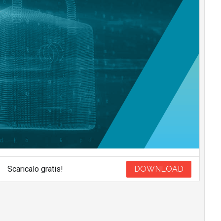
Scaricalo gratis!
DOWNLOAD