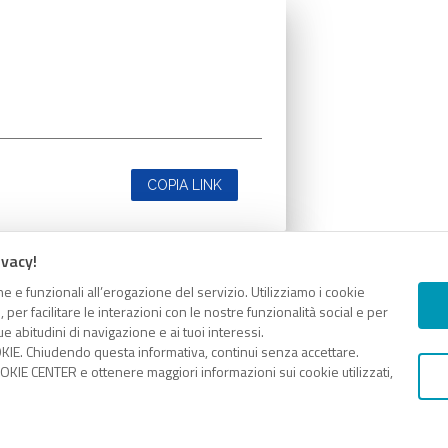
COPIA LINK
ivacy!
e e funzionali all’erogazione del servizio. Utilizziamo i cookie
er facilitare le interazioni con le nostre funzionalità social e per
e abitudini di navigazione e ai tuoi interessi.
KIE. Chiudendo questa informativa, continui senza accettare.
KIE CENTER e ottenere maggiori informazioni sui cookie utilizzati,
COPIA LINK