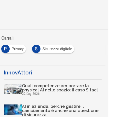
Canali
P
S
Privacy
Sicurezza digitale
InnovAttori
Quali competenze per portare la
physical AI nello spazio: il caso Sitael
22 Lug 2026
AI in azienda, perché gestire il
cambiamento è anche una questione
di sicurezza