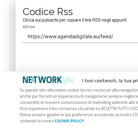
Codice Rss
Clicca sul pulsante per copiare il link RSS negli appunti.
RSS link
I tuoi contenuti, la tua pr
Codice Rss
Su questo sito utilizziamo cookie tecnici necessari alla navigazion
Clicca sul pulsante per copiare il link RSS negli appunti.
anche per fornirti un’esperienza di navigazione sempre migliore, p
RSS link
consentirti di ricevere comunicazioni di marketing aderenti alle tu
Puoi esprimere il tuo consenso cliccando su ACCETTA TUTTI I COO
Potrai sempre gestire le tue preferenze accedendo al nostro COO
visitando la nostra
COOKIE POLICY
.