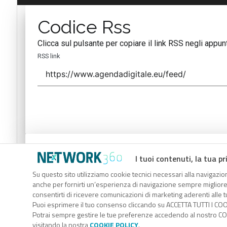
Codice Rss
Clicca sul pulsante per copiare il link RSS negli appunt
RSS link
Codice Rss
I tuoi contenuti, la tua pr
Clicca sul pulsante per copiare il link RSS negli appunt
Su questo sito utilizziamo cookie tecnici necessari alla navigazion
anche per fornirti un’esperienza di navigazione sempre migliore, p
RSS link
consentirti di ricevere comunicazioni di marketing aderenti alle tu
Puoi esprimere il tuo consenso cliccando su ACCETTA TUTTI I COO
Potrai sempre gestire le tue preferenze accedendo al nostro COO
visitando la nostra
COOKIE POLICY
.