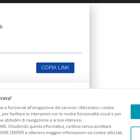
i.
COPIA LINK
ivacy!
i.
e e funzionali all’erogazione del servizio. Utilizziamo i cookie
er facilitare le interazioni con le nostre funzionalità social e per
e abitudini di navigazione e ai tuoi interessi.
KIE. Chiudendo questa informativa, continui senza accettare.
KIE CENTER e ottenere maggiori informazioni sui cookie utilizzati,