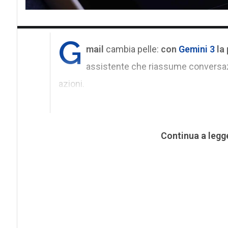
G
mail
cambia pelle:
con
Gemini 3
la 
assistente che riassume conversazi
azioni.
Continua a legg