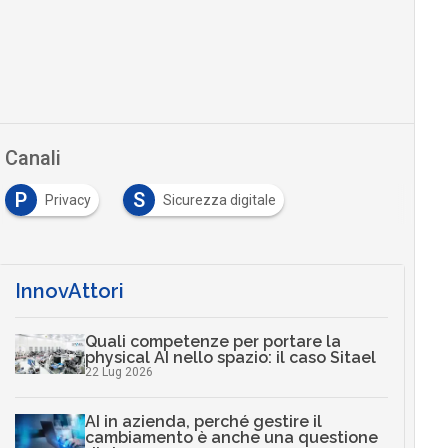
Canali
P
S
Privacy
Sicurezza digitale
InnovAttori
Quali competenze per portare la
physical AI nello spazio: il caso Sitael
22 Lug 2026
AI in azienda, perché gestire il
cambiamento è anche una questione