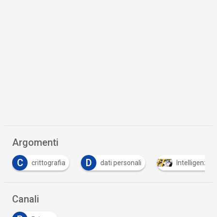
Argomenti
C
D
crittografia
dati personali
Intelligenza A
Canali