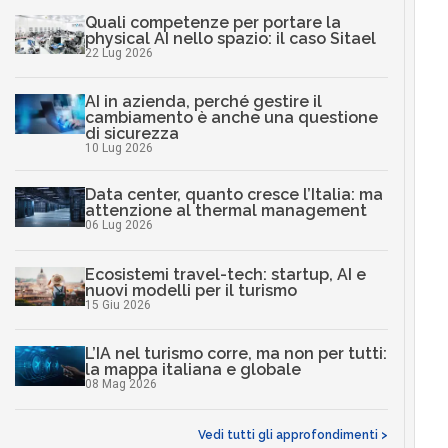
Quali competenze per portare la
physical AI nello spazio: il caso Sitael
22 Lug 2026
AI in azienda, perché gestire il
cambiamento è anche una questione
di sicurezza
10 Lug 2026
Data center, quanto cresce l’Italia: ma
attenzione al thermal management
06 Lug 2026
Ecosistemi travel-tech: startup, AI e
nuovi modelli per il turismo
15 Giu 2026
L’IA nel turismo corre, ma non per tutti:
la mappa italiana e globale
08 Mag 2026
Vedi tutti gli approfondimenti >