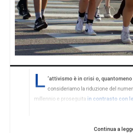
L
‘attivismo è in crisi o, quantomeno
consideriamo la riduzione del numero di
millennio e proseguita
in contrasto con 
Continua a legg