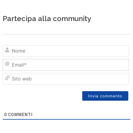
Partecipa alla community
N
Em
Sit
we
0
COMMENTI