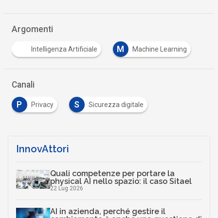
Argomenti
M
Intelligenza Artificiale
Machine Learning
Canali
P
S
Privacy
Sicurezza digitale
InnovAttori
Quali competenze per portare la
physical AI nello spazio: il caso Sitael
22 Lug 2026
AI in azienda, perché gestire il