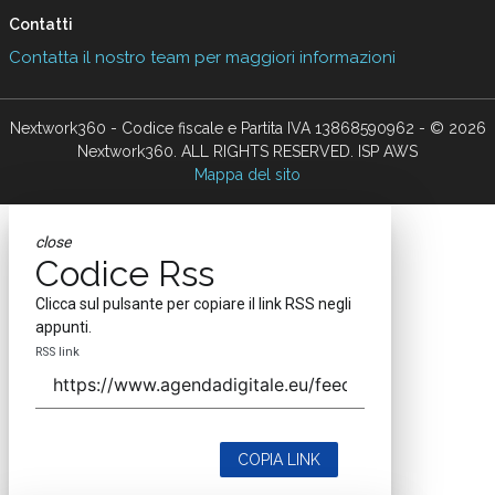
Contatti
Contatta il nostro team per maggiori informazioni
Nextwork360 - Codice fiscale e Partita IVA 13868590962 - © 2026
Nextwork360. ALL RIGHTS RESERVED. ISP AWS
Mappa del sito
close
Codice Rss
Clicca sul pulsante per copiare il link RSS negli
appunti.
RSS link
COPIA LINK