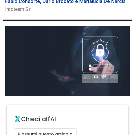
Fabio Consorte, Dario Brocato e Marialucia De Nardis
Infoteam S.r.l.
Chiedi all'AI
Riassumi questo articolo