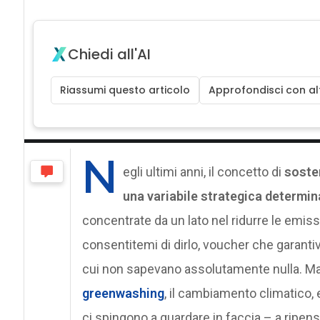
Chiedi all'AI
Riassumi questo articolo
Approfondisci con alt
N
egli ultimi anni, il concetto di
sosten
una variabile strategica determi
concentrate da un lato nel ridurre le emissi
consentitemi di dirlo, voucher che garantiva
cui non sapevano assolutamente nulla. M
greenwashing
, il cambiamento climatico, 
ci spingono a guardare in faccia – a ripens