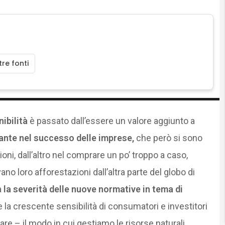
re fonti
ibilità
è passato dall’essere un valore aggiunto a
nante nel successo delle imprese,
che però si sono
oni, dall’altro nel comprare un po’ troppo a caso,
no loro afforestazioni dall’altra parte del globo di
a
la severità delle nuove normative in tema di
e la crescente sensibilità di consumatori e investitori
are – il modo in cui gestiamo le risorse naturali.