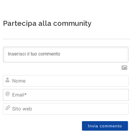
Partecipa alla community
N
Em
Si
w