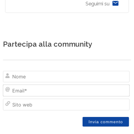
Seguimi su
Partecipa alla community
N
Em
Si
w