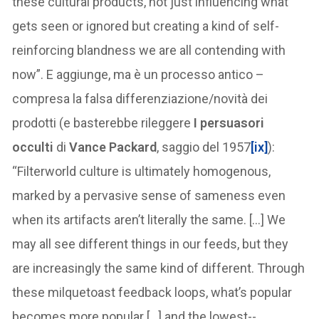
these cultural products, not just influencing what
gets seen or ignored but creating a kind of self-
reinforcing blandness we are all contending with
now”. E aggiunge, ma è un processo antico –
compresa la falsa differenziazione/novità dei
prodotti (e basterebbe rileggere
I persuasori
occulti
di
Vance Packard
, saggio del 1957
[ix]
):
“Filterworld culture is ultimately homogenous,
marked by a pervasive sense of sameness even
when its artifacts aren’t literally the same. […] We
may all see different things in our feeds, but they
are increasingly the same kind of different. Through
these milquetoast feedback loops, what’s popular
becomes more popular […] and the lowest-­