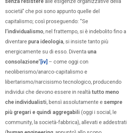
senza resistere
alle esigenze organizzative della
società” che poi sono appunto quelle del
capitalismo; così proseguendo: “Se
l’individualismo
, nel frattempo, si è indebolito fino a
diventare
pura ideologia
, si insiste tanto più
energicamente su di esso. Diventa
una
consolazione
”
[iv]
– come oggi con
neoliberismo/anarco-capitalismo e
libertarismo/narcisismo tecnologico, producendo
individui che devono essere in realtà
tutto meno
che individualisti
, bensì assolutamente e
sempre
più gregari e quindi aggregabili
(oggi i social, le
community, la società-fabbrica), allevati e addestrati
(
human engineering
, appunto) allo scopo.