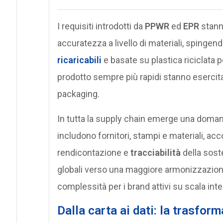
I requisiti introdotti da
PPWR
ed
EPR
stann
accuratezza a livello di materiali, spingen
ricaricabili
e basate su plastica riciclata
prodotto sempre più rapidi stanno esercit
packaging.
In tutta la supply chain emerge una doman
includono fornitori, stampi e materiali, ac
rendicontazione e
tracciabilità
della soste
globali verso una maggiore armonizzazione 
complessità per i brand attivi su scala int
Dalla carta ai dati: la trasfor