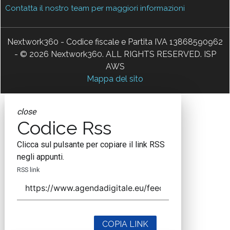
Contatta il nostro team per maggiori informazioni
Nextwork360 - Codice fiscale e Partita IVA 13868590962
- © 2026 Nextwork360. ALL RIGHTS RESERVED. ISP
AWS
Mappa del sito
close
Codice Rss
Clicca sul pulsante per copiare il link RSS
negli appunti.
RSS link
COPIA LINK