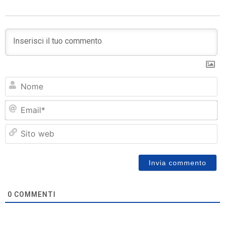
N
Em
Si
w
0
COMMENTI