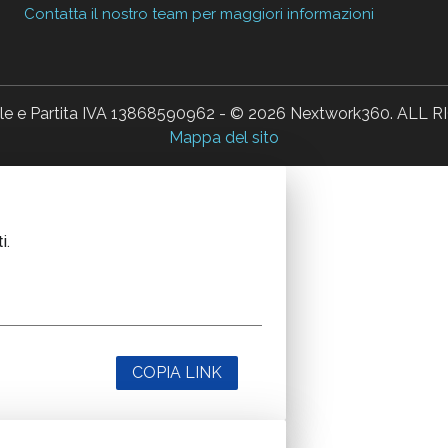
Contatta il nostro team per maggiori informazioni
ale e Partita IVA 13868590962 - © 2026 Nextwork360. AL
Mappa del sito
i.
COPIA LINK