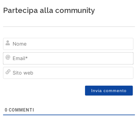
Partecipa alla community
N
Em
Si
w
0
COMMENTI