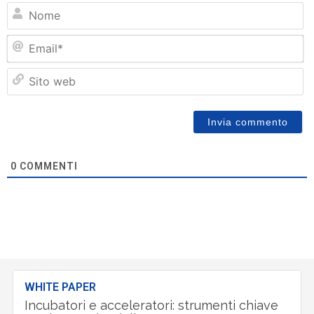
N
Em
Si
w
0
COMMENTI
WHITE PAPER
Incubatori e acceleratori: strumenti chiave