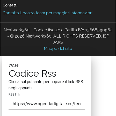
Contatti
Contatta il nostro team per maggiori informazioni
Nextwork360 - Codice fiscale e Partita IVA 13868590962
- © 2026 Nextwork360. ALL RIGHTS RESERVED. ISP
AWS
Mappa del sito
close
Codice Rss
Clicca sul pulsante per copiare il link RSS
negli appunti.
RSS link