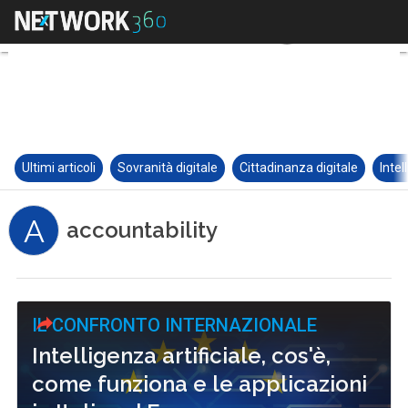
Ultimi articoli
Sovranità digitale
Cittadinanza digitale
Intel
A
accountability
IL CONFRONTO INTERNAZIONALE
Intelligenza artificiale, cos'è,
come funziona e le applicazioni