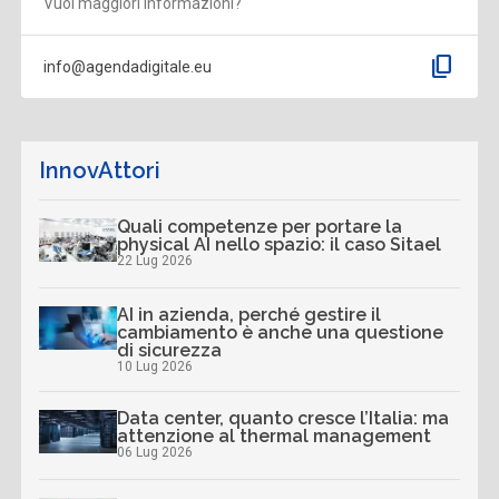
Vuoi maggiori informazioni?
content_copy
info@agendadigitale.eu
InnovAttori
Quali competenze per portare la
physical AI nello spazio: il caso Sitael
22 Lug 2026
AI in azienda, perché gestire il
cambiamento è anche una questione
di sicurezza
10 Lug 2026
Data center, quanto cresce l’Italia: ma
attenzione al thermal management
06 Lug 2026