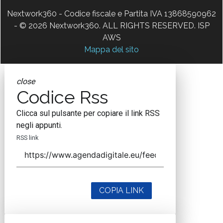
Nextwork360 - Codice fiscale e Partita IVA 13868590962
- © 2026 Nextwork360. ALL RIGHTS RESERVED. ISP
AWS
Mappa del sito
close
Codice Rss
Clicca sul pulsante per copiare il link RSS
negli appunti.
RSS link
COPIA LINK