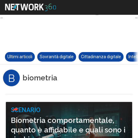
Ultimi articoli
Sovranità digitale
Cittadinanza digitale
Intel
B
biometria
SCENARIO
Biometria comportamentale,
quanto è affidabile e quali sono i