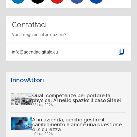
Contattaci
Vuoi maggiori informazioni?
content_copy
info@agendadigitale.eu
InnovAttori
Quali competenze per portare la
physical AI nello spazio: il caso Sitael
22 Lug 2026
AI in azienda, perché gestire il
cambiamento è anche una questione
di sicurezza
10 Lug 2026