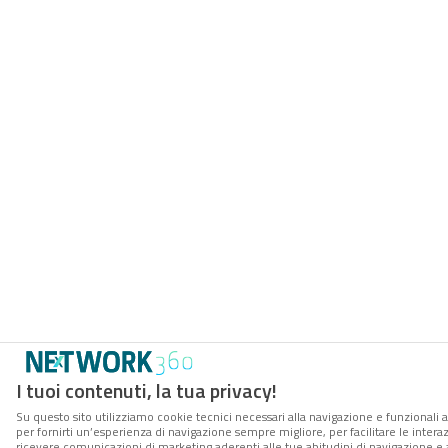
I tuoi contenuti, la tua privacy!
Su questo sito utilizziamo cookie tecnici necessari alla navigazione e funzionali a
per fornirti un’esperienza di navigazione sempre migliore, per facilitare le interaz
ricevere comunicazioni di marketing aderenti alle tue abitudini di navigazione e ai