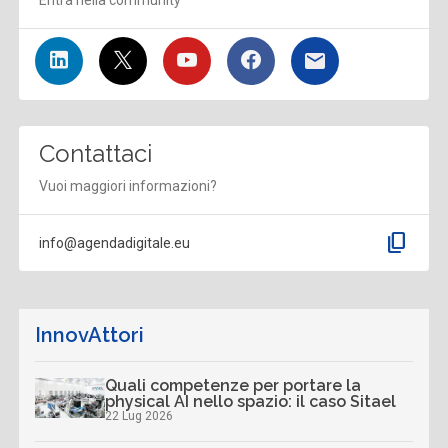
Entra nella community
Contattaci
Vuoi maggiori informazioni?
content_copy
info@agendadigitale.eu
InnovAttori
Quali competenze per portare la
physical AI nello spazio: il caso Sitael
22 Lug 2026